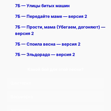
7Б — Улицы битых машин
7Б — Передайте маме — версия 2
7Б — Прости, мама (Убегаем, догоняют) —
версия 2
7Б — Споила весна — версия 2
7Б — Эльдорадо — версия 2
Какой бой для этой песни?
Шестерка
Восьмерка
Четверка