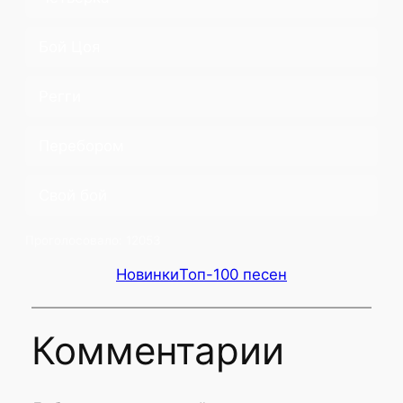
Бой Цоя
Регги
Перебором
Свой бой
Проголосовало:
12053
Новинки
Топ-100 песен
Комментарии