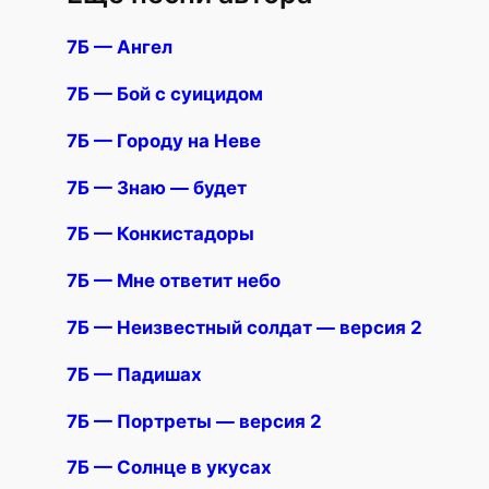
7Б — Ангел
7Б — Бой с суицидом
7Б — Городу на Неве
7Б — Знаю — будет
7Б — Конкистадоры
7Б — Мне ответит небо
7Б — Неизвестный солдат — версия 2
7Б — Падишах
7Б — Портреты — версия 2
7Б — Солнце в укусах