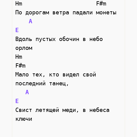
Hm                      
По дорогам ветра падали монеты
A
E
Вдоль пустых обочин в небо 
орлом
Hm                           
F#m                          
Мало тех, кто видел свой 
последний танец,
A
E
Свист летящей меди, в небеса 
ключи