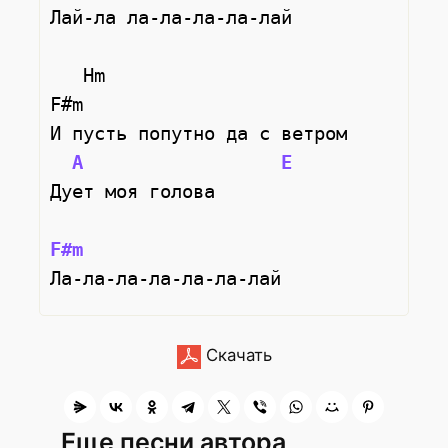
Лай-ла ла-ла-ла-ла-лай
   Hm                        
F#m   
И пусть попутно да с ветром
A
E
Дует моя голова
F#m
Ла-ла-ла-ла-ла-ла-лай
Скачать
Еще песни автора