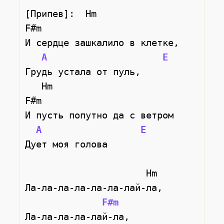
[Припев]:  Hm                             
F#m   
И сердце зашкалило в клетке,
A
E
Грудь устала от пуль,
   Hm                        
F#m     
И пусть попутно да с ветром
A
E
Дует моя голова
                      Hm
Ла-ла-ла-ла-ла-ла-лай-ла,
F#m
Ла-ла-ла-ла-лай-ла,