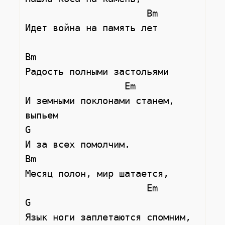
                      Bm  

Идет война на память лет 

Bm

Радость полными застольями

                  Em

И земными поклонами станем, 
выпьем 

G

И за всех помолчим.

Bm

Месяц полон, мир шатается,

                      Em           
G

Язык ноги заплетаются спомним, 