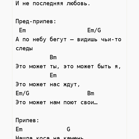
И не последняя любовь.

Пред-припев:

 Em                  Em/G           

А по небу бегут – видишь чьи-то 
следы

          Bm     

Это может ты, это может быть я,

          Em     

Это может нас ждут, 

Em/G                 Bm

Это может нам поют свои…

Припев:

Em             G

Нашла коса на камень,    
