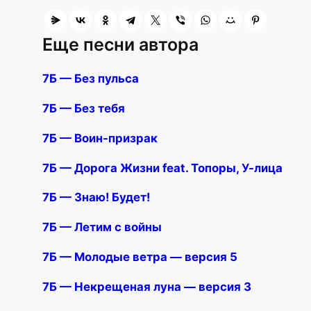
Еще песни автора
7Б — Без пульса
7Б — Без тебя
7Б — Воин-призрак
7Б — Дорога Жизни feat. Топоры, У-лица
7Б — Знаю! Будет!
7Б — Летим с войны
7Б — Молодые ветра — версия 5
7Б — Некрещеная луна — версия 3