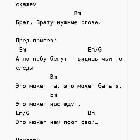
скажем

                 Bm

Брат, Брату нужные слова.

Пред-припев:

 Em                  Em/G           

А по небу бегут – видишь чьи-то 
следы

          Bm     

Это может ты, это может быть я,

          Em     

Это может нас ждут, 

Em/G                 Bm

Это может нам поют свои…
