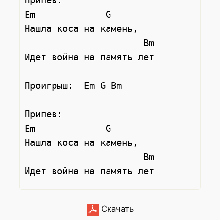
Припев:

Em             G

Нашла коса на камень,    

                      Bm  

Идет война на память лет 

Проигрыш:  Em G Bm

Припев:

Em             G

Нашла коса на камень,    

                      Bm  

Скачать