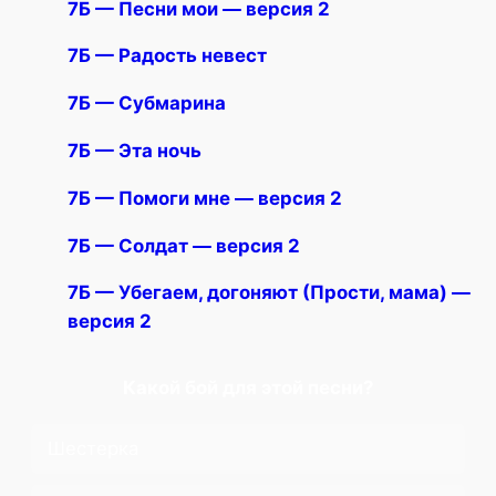
7Б — Песни мои — версия 2
7Б — Радость невест
7Б — Субмарина
7Б — Эта ночь
7Б — Помоги мне — версия 2
7Б — Солдат — версия 2
7Б — Убегаем, догоняют (Прости, мама) —
версия 2
Какой бой для этой песни?
Шестерка