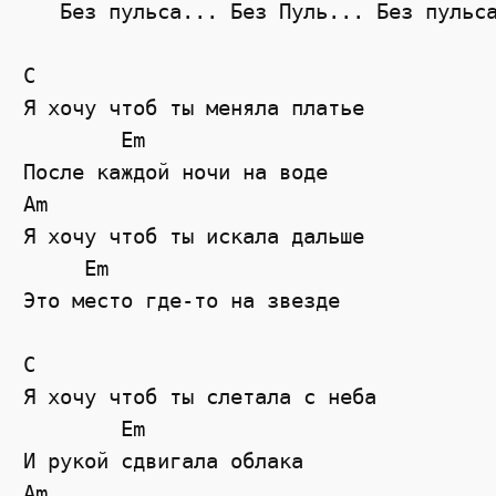
   Без пульса... Без Пуль... Без пульса
C

Я хочу чтоб ты меняла платье

        Em

После каждой ночи на воде

Am

Я хочу чтоб ты искала дальше

     Em

Это место где-то на звезде

C

Я хочу чтоб ты слетала с неба

        Em

И рукой сдвигала облака

Am
