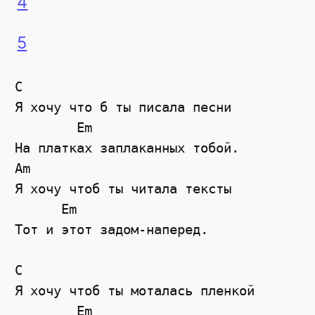
4
5
C

Я хочу что б ты писала песни

        Em

На платках заплаканных тобой.

Am		

Я хочу чтоб ты читала тексты

      Em

Тот и этот задом-наперед.

C

Я хочу чтоб ты моталась пленкой

        Em
