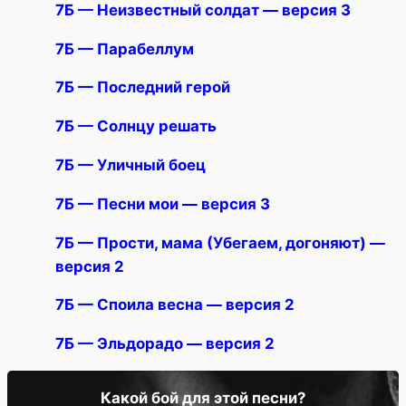
7Б — Неизвестный солдат — версия 3
7Б — Парабеллум
7Б — Последний герой
7Б — Солнцу решать
7Б — Уличный боец
7Б — Песни мои — версия 3
7Б — Прости, мама (Убегаем, догоняют) —
версия 2
7Б — Споила весна — версия 2
7Б — Эльдорадо — версия 2
Какой бой для этой песни?