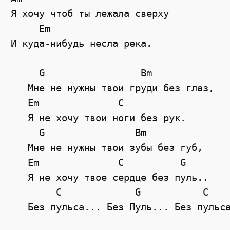
Я хочу чтоб ты лежала сверху

     Em

И куда-нибудь несла река.

     G                 Bm

   Мне не нужны твои груди без глаз,

   Em              C

   Я не хочу твои ноги без рук.

     G                Bm

   Мне не нужны твои зубы без губ,

   Em              C          G

   Я не хочу твое сердце без пуль..

        C             G           C

   Без пульса... Без Пуль... Без пульса