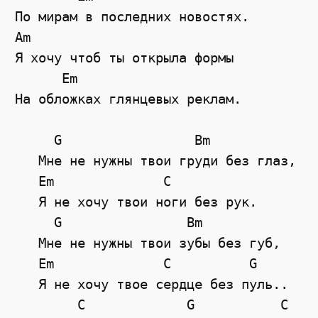
По мирам в последних новостях.

Am

Я хочу чтоб ты открыла формы

      Em

На обложках глянцевых реклам.

     G                 Bm

   Мне не нужны твои груди без глаз,

   Em              C

   Я не хочу твои ноги без рук.

     G                Bm

   Мне не нужны твои зубы без губ,

   Em              C          G

   Я не хочу твое сердце без пуль..

        C             G           C
