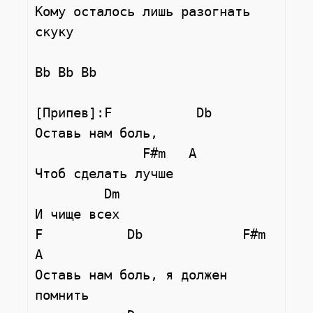
Кому осталось лишь разогнать 
скуку

Bb Bb Bb

[Припев]:F           Db

Оставь нам боль,

              F#m   A

Чтоб сделать лучше

         Dm

И чище всех

F           Db             F#m    
A

Оставь нам боль, я должен 
помнить
