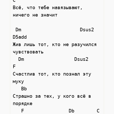
C

Всё, что тебе навязывают, 
ничего не значит

 Dm                     Dsus2    
D5add

Жив лишь тот, кто не разучился 
чувствовать

  Dm                  Dsus2    
F

Счастлив тот, кто познал эту 
муку

   Bb

Страшно за тех, у кого всё в 
порядке

   F                Db        C
