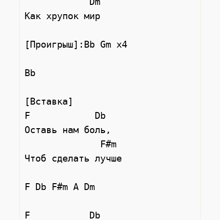
            Dm

Как хрупок мир

[Проигрыш]:Bb Gm x4

Bb

[Вставка]

F            Db

Оставь нам боль,

              F#m

Чтоб сделать лучше

F Db F#m A Dm

F           Db
