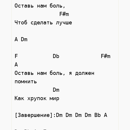
Оставь нам боль,

              F#m

Чтоб сделать лучше

A Dm

F           Db             F#m    
A

Оставь нам боль, я должен 
помнить

            Dm

Как хрупок мир

[Завершение]:Dm Dm Dm Dm Bb A
