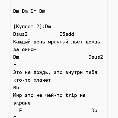
Dm Dm Dm Dm

[Куплет 2]:Dm                    
Dsus2           D5add

Каждый день мрачный льет дождь 
за окном

Dm                        Dsus2        
F

Это не дождь, это внутри тебя 
кто-то плачет

Bb

Мир это не чей-то trip на 
экране

  F                        Db         