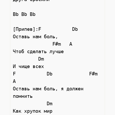
Bb Bb Bb

[Припев]:F           Db

Оставь нам боль,

              F#m   A

Чтоб сделать лучше

         Dm

И чище всех

F           Db             F#m    
A

Оставь нам боль, я должен 
помнить

            Dm

Как хрупок мир
