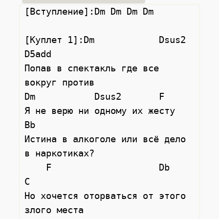
[Вступление]:Dm Dm Dm Dm

[Куплет 1]:Dm            Dsus2              
D5add

Попав в спектакль где все 
вокруг против

Dm           Dsus2       F

Я не верю ни одному их жесту

Bb

Истина в алкоголе или всё дело 
в наркотиках?

    F                    Db           
C

Но хочется оторваться от этого 
злого места
