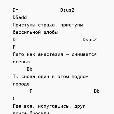
Dm               Dsus2                
D5add

Приступы страха, приступы 
бессильной злобы

Dm                       Dsus2   
F

Лето как анестезия – снимается 
осенью

     Bb

Ты снова один в этом подлом 
городе

      F                      Db     
C

Где все, испугавшись, друг 
друга бросили
