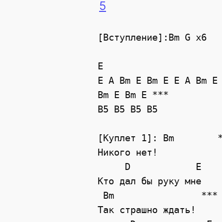
5
[Вступление]:Bm G x6

E

E A Bm E Bm E E A Bm E 
Bm E Bm E ***

B5 B5 B5 B5

[Куплет 1]: Bm        *
Никого нет!

     D            E

Кто дал бы руку мне

 Bm                ***

Так страшно ждать!
