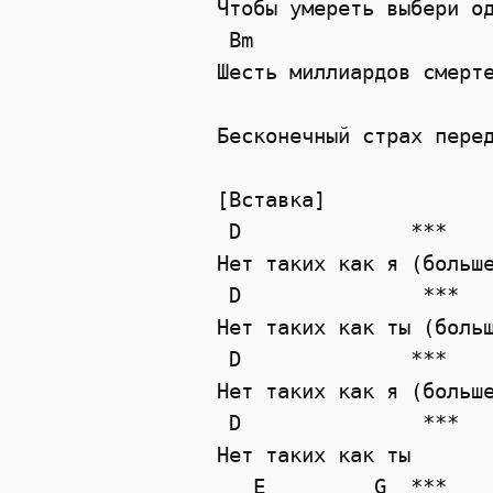
Чтобы умереть выбери од
 Bm

Шесть миллиардов смерте
                       
Бесконечный страх перед
[Вставка]

 D              ***

Нет таких как я (больше
 D               ***

Нет таких как ты (больш
 D              ***

Нет таких как я (больше
 D               ***

Нет таких как ты

   E         G  ***
