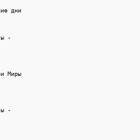
ие дни

ы -

и Миры

ы -
