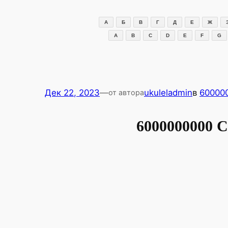
Перейти
к
А
Б
В
Г
Д
Е
Ж
содержимому
A
B
C
D
E
F
G
Дек 22, 2023
—
ukuleladmin
в
60000
от автора
6000000000 С