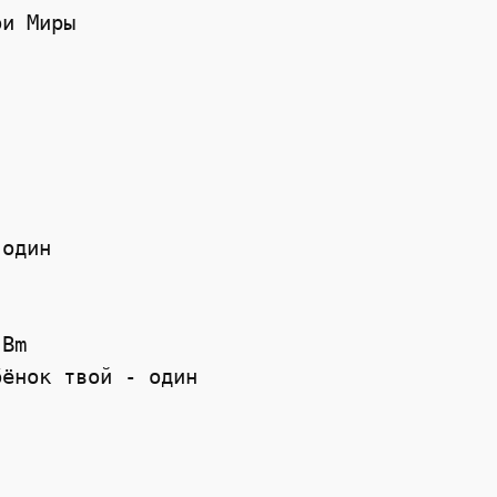
и Миры



один

Bm

ёнок твой - один


