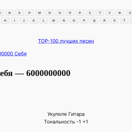
З
И
К
Л
М
Н
О
П
Р
С
Т
У
Ф
Х
H
I
J
K
L
M
N
O
P
Q
R
S
T
TOP-100 лучших песен
00000 Себя
ебя — 6000000000
Укулеле
Гитара
Тональность
-1
+1