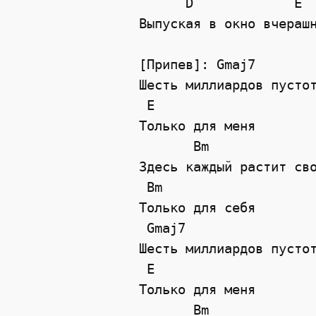
      D             E

Выпуская в окно вчерашн
[Припев]: Gmaj7

Шесть миллиардов пустот
 E

Только для меня

       Bm

Здесь каждый растит сво
 Bm

Только для себя

 Gmaj7

Шесть миллиардов пустот
 E

Только для меня

       Bm
