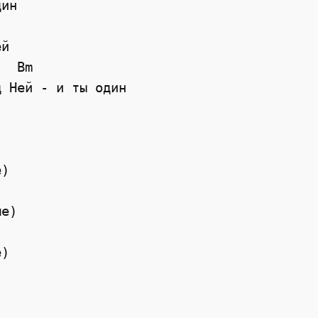
ин

й

  Bm

 Ней - и ты один

)

е)

)
