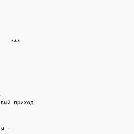
   ***



вый приход

ы -
