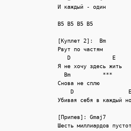
И каждый - один

B5 B5 B5 B5

[Куплет 2]:  Bm        
Рвут по частям

   D             E

Я не хочу здесь жить

  Bm          ***

Снова не сплю

    D                 E
Убивая себя в каждый но
[Припев]: Gmaj7

Шесть миллиардов пустот