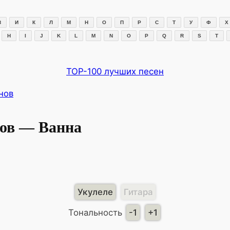
З
И
К
Л
М
Н
О
П
Р
С
Т
У
Ф
Х
H
I
J
K
L
M
N
O
P
Q
R
S
T
TOP-100 лучших песен
нов
нов — Ванна
Укулеле
Гитара
Тональность
-1
+1