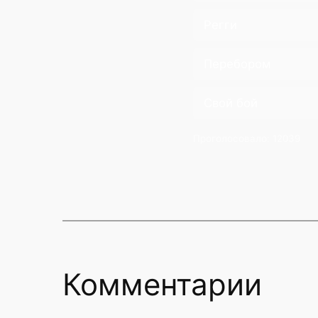
Регги
Перебором
Свой бой
Проголосовало:
12039
Комментарии