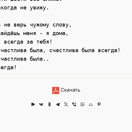
когда не увижу. 

 не верь чужому слову, 

айдёшь меня - я дома, 

 всегда за тебя! 

частлива была, счастлива была всегда! 

частлива была.. 

Скачать
к