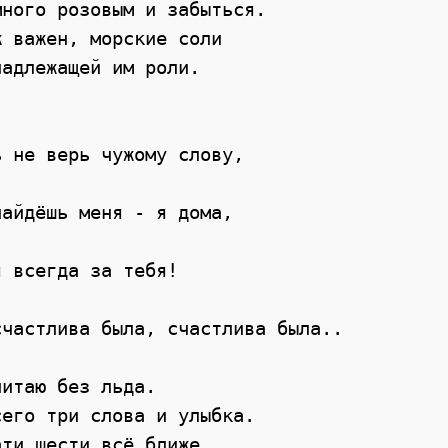
ного розовым и забыться. 

 важен, морские соли 

адлежащей им роли. 

 не верь чужому слову, 

айдёшь меня - я дома, 

 всегда за тебя! 

частлива была, счастлива была.. 

итаю без льда. 

его три слова и улыбка. 

ти шести всё ближе. 
