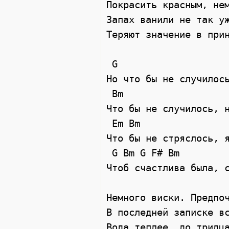
Покрасить красным, нем
Запах ванили не так уж
Теряют значение в прин
 G

Но что бы не случилось
 Bm

Что бы не случилось, н
 Em Bm

Что бы не стряслось, я
 G Bm G F# Bm

Чтоб счастлива была, с
Немного виски. Предпоч
В последней записке вс
Вода теплее, до тридца