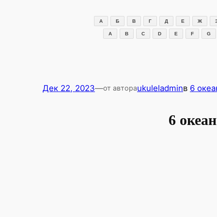
Перейти
к
А
Б
В
Г
Д
Е
Ж
содержимому
A
B
C
D
E
F
G
Дек 22, 2023
—
ukuleladmin
в
6 океа
от автора
6 океа