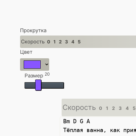
Прокрутка
Скорость
0
1
2
3
4
5
Цвет
20
Размер
Скорость
0
1
2
3
4
5
Bm D G A

Тёплая ванна, как прия