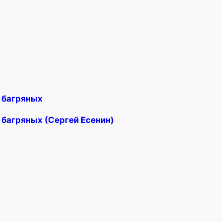
х багряных
х багряных (Сергей Есенин)