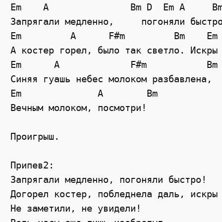
Em    A               Bm D  Em A     Bm
Запрягали медленно,     погоняли быстро
Em         A      F#m         Bm    Em 
А костер горел, было так светло. Искры 
Em      A             F#m           Bm

Синяя гуашь небес молоком разбавлена,

Em              A        Bm

Вечным молоком, посмотри!

Проигрыш.

Припев2:

Запрягали медленно, погоняли быстро!

Догорел костер, побледнела даль, искры 
Не заметили, не увидели!
