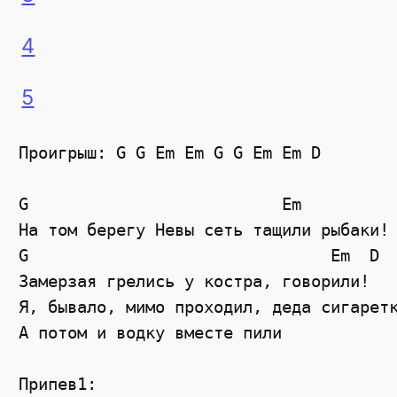
4
5
Проигрыш: G G Em Em G G Em Em D

G                          Em

На том берегу Невы сеть тащили рыбаки!

G                               Em  D

Замерзая грелись у костра, говорили!

Я, бывало, мимо проходил, деда сигаретк
А потом и водку вместе пили

Припев1:
