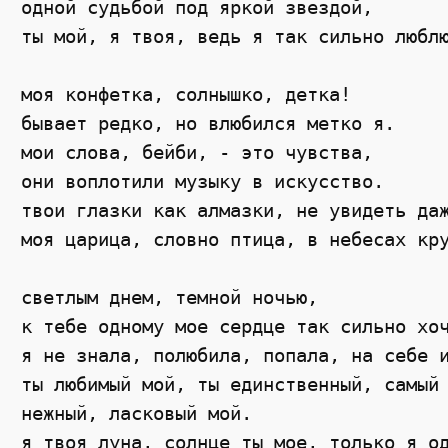
одной судьбой под яркой звездой, 

ты мой, я твоя, ведь я так сильно люблю
моя конфетка, солнышко, детка!

бывает редко, но влюбился метко я.

мои слова, бейби, - это чувства, 

они воплотили музыку в искусство. 

твои глазки как алмазки, не увидеть даж
моя царица, словно птица, в небесах кру
светлым днем, темной ночью, 

к тебе одному мое сердце так сильно хоч
я не знала, полюбила, попала, на себе и
ты любимый мой, ты единственный, самый 
нежный, ласковый мой. 

я твоя луна, солнце ты мое, только я од