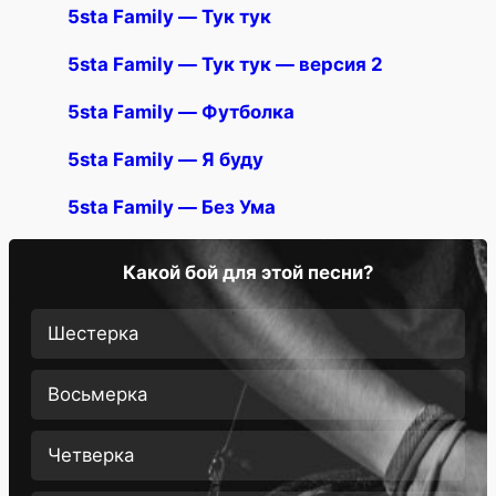
5sta Family — Тук тук
5sta Family — Тук тук — версия 2
5sta Family — Футболка
5sta Family — Я буду
5sta Family — Без Ума
Какой бой для этой песни?
Шестерка
Восьмерка
Четверка