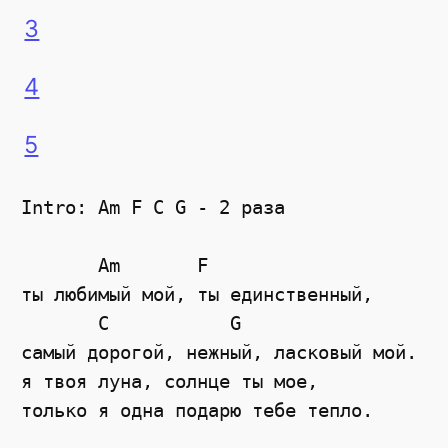
3
4
5
Intro: Am F C G - 2 раза 

       Am       F    

ты любимый мой, ты единственный, 

       C           G

самый дорогой, нежный, ласковый мой. 

я твоя луна, солнце ты мое, 

только я одна подарю тебе тепло. 
