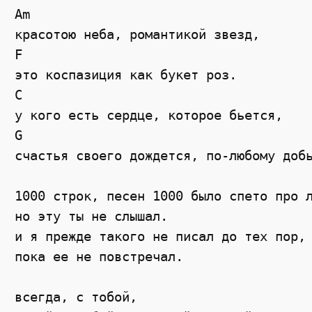
Am

красотою неба, романтикой звезд, 

F

это коспазиция как букет роз.

C 

у кого есть сердце, которое бьется, 

G

счастья своего дождется, по-любому добь
1000 строк, песен 1000 было спето про л
но эту ты не слышал. 

и я прежде такого не писал до тех пор, 
пока ее не повстречал. 

всегда, с тобой, 
