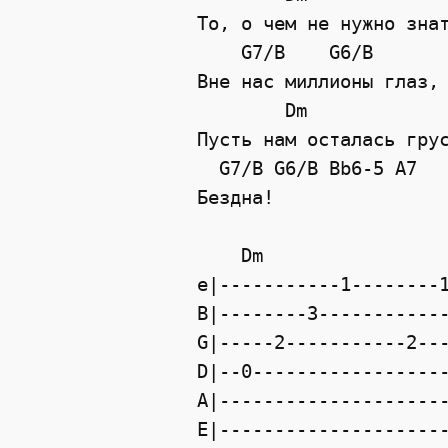
То, о чем не нужно знат
    G7/B    G6/B       
Вне нас миллионы глаз, 
        Dm             
Пусть нам осталась грус
  G7/B G6/B Bb6-5 A7

Бездна!                
    Dm                 
e|-----------1--------1
B|--------3------------
G|-----2-----------2---
D|--0------------------
A|---------------------
E|---------------------