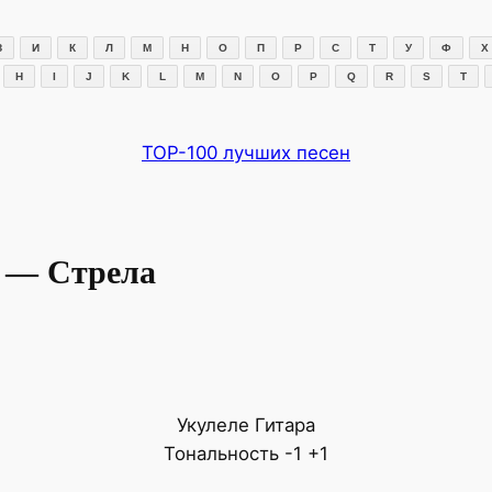
З
И
К
Л
М
Н
О
П
Р
С
Т
У
Ф
Х
H
I
J
K
L
M
N
O
P
Q
R
S
T
TOP-100 лучших песен
a — Стрела
Укулеле
Гитара
Тональность
-1
+1