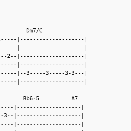
        Dm7/C         

-----|--------------------|

-----|--------------------|

--2--|--------------------|

-----|--------------------|

-----|--3-----3-----3-3---|

-----|--------------------|

       Bb6-5          A7

----|--------------------|

-3--|--------------------|

----|--------------------|
