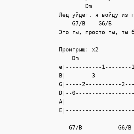
        Dm             
Лед уйдет, я войду из п
    G7/B    G6/B       
Это ты, просто ты, ты б
Проигрыш: x2

    Dm                 
e|-----------1--------1
B|--------3------------
G|-----2-----------2---
D|--0------------------
A|---------------------
E|---------------------
   G7/B           G6/B 