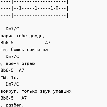
----|--------------------|

----|--1-----1-----1-0---|

----|--------------------|

  Dm7/C

дарил тебе дождь,

Bb6-5            A7

ти, боюсь сойти на

  Dm7/C

, время отдаю

Bb6-5  A7

ты, ты.

  Dm7/C

вокруг, только звук упавших

Bb6-5   A7

, разбег.
