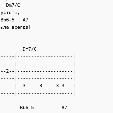
  Dm7/C

устоты,

Bb6-5   A7

ыла всегда!

        Dm7/C         

-----|--------------------|

-----|--------------------|

--2--|--------------------|

-----|--------------------|

-----|--3-----3-----3-3---|

-----|--------------------|

       Bb6-5          A7
