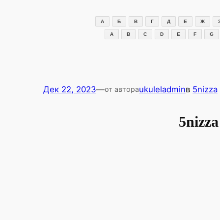
Перейти
к
А
Б
В
Г
Д
Е
Ж
содержимому
A
B
C
D
E
F
G
Дек 22, 2023
—
ukuleladmin
в
5nizza
от автора
5nizz