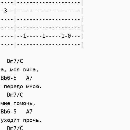
----|--------------------|

-3--|--------------------|

----|--------------------|

----|--------------------|

----|--1-----1-----1-0---|

----|--------------------|

  Dm7/C

а, моя вина,

Bb6-5   A7

 передо мною.

  Dm7/C

мне помочь,

Bb6-5   A7

уходит прочь.

  Dm7/C
