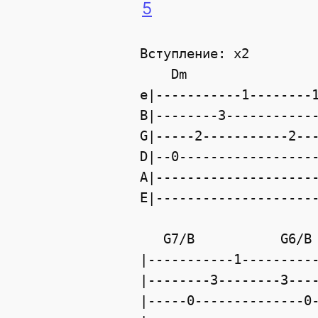
5
Вступление: x2

    Dm                 
e|-----------1--------1
B|--------3------------
G|-----2-----------2---
D|--0------------------
A|---------------------
E|---------------------
   G7/B           G6/B 
|-----------1----------
|--------3--------3----
|-----0--------------0-