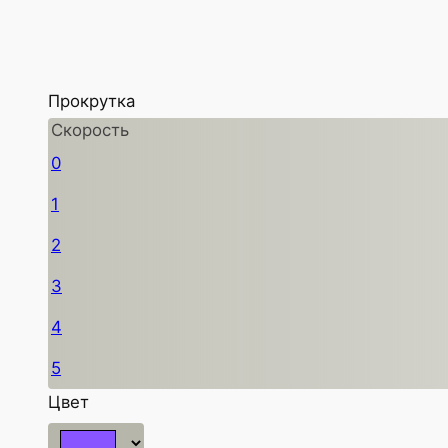
Прокрутка
Скорость
0
1
2
3
4
5
Цвет