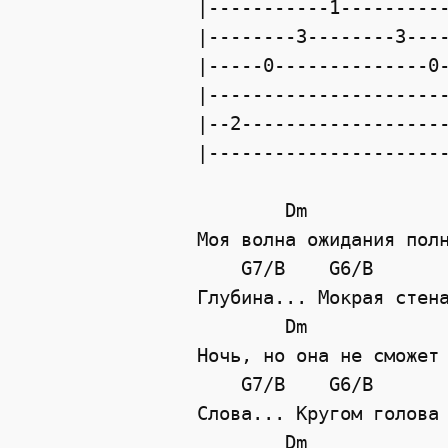
|-----------1----------
|--------3--------3----
|-----0--------------0-
|----------------------
|--2-------------------
|----------------------
        Dm             
Моя волна ожидания полн
    G7/B    G6/B       
Глубина... Мокрая стена
        Dm             
Ночь, но она не сможет 
    G7/B    G6/B       
Слова... Кругом голова 
        Dm             