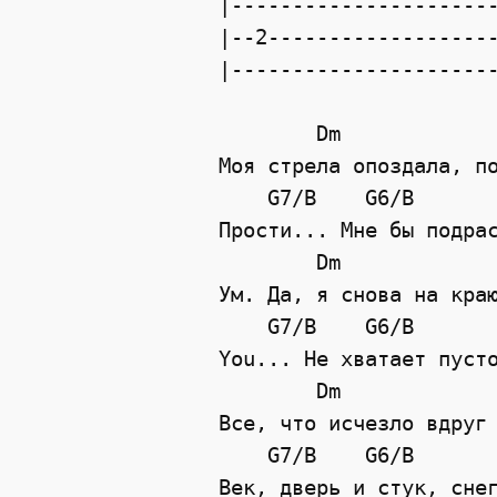
|----------------------
|--2-------------------
|----------------------
        Dm             
Моя стрела опоздала, по
    G7/B    G6/B       
Прости... Мне бы подрас
        Dm             
Ум. Да, я снова на краю
    G7/B    G6/B       
You... Не хватает пусто
        Dm             
Все, что исчезло вдруг 
    G7/B    G6/B       
Век, дверь и стук, снег