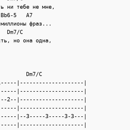
ь ни тебе не мне,

Bb6-5   A7

миллионы фраз...

  Dm7/C

ть, но она одна,   

                   

        Dm7/C         

-----|--------------------|

-----|--------------------|

--2--|--------------------|

-----|--------------------|

-----|--3-----3-----3-3---|

-----|--------------------|
