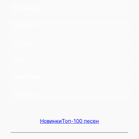
Восьмерка
Четверка
Бой Цоя
Регги
Перебором
Свой бой
Проголосовало:
12056
Новинки
Топ-100 песен