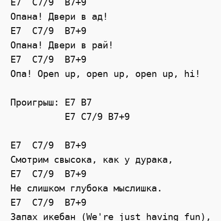
E7  C7/9  B7+9

Опана! Двери в ад!

E7  C7/9  B7+9

Опана! Двери в рай!

E7  C7/9  B7+9

Опа! Open up, open up, open up, hi! 

Проигрыш: E7 B7

          E7 C7/9 B7+9

E7  C7/9  B7+9

Смотрим свысока, как у дурака,

E7  C7/9  B7+9

Не слишком глубока мыслишка.

E7  C7/9  B7+9

Запах икебан (We're just having fun),
