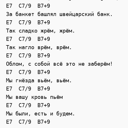
E7  C7/9  B7+9

За банкет башлял швейцарский банк.

E7  C7/9  B7+9

Так сладко жрём, жрём.

E7  C7/9  B7+9

Так нагло врём, врём.

E7  C7/9  B7+9

Облом, с собой всё это не заберём!

E7  C7/9  B7+9

Мы гнёзда вьём, вьём.

E7  C7/9  B7+9

Мы вашу кровь пьём

E7  C7/9  B7+9

Мы были, есть и будем.

E7  C7/9  B7+9
