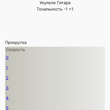
Укулеле
Гитара
Тональность
-1
+1
Прокрутка
Скорость
0
1
2
3
4
5