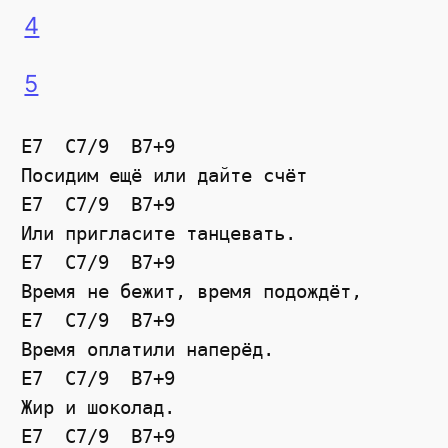
4
5
E7  C7/9  B7+9

Посидим ещё или дайте счёт

E7  C7/9  B7+9

Или пригласите танцевать.

E7  C7/9  B7+9

Время не бежит, время подождёт,

E7  C7/9  B7+9

Время оплатили наперёд.

E7  C7/9  B7+9

Жир и шоколад.

E7  C7/9  B7+9
