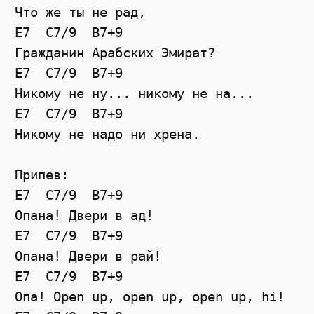
Что же ты не рад,

E7  C7/9  B7+9

Гражданин Арабских Эмират?

E7  C7/9  B7+9

Никому не ну... никому не на...

E7  C7/9  B7+9

Никому не надо ни хрена.

Припев:

E7  C7/9  B7+9

Опана! Двери в ад!

E7  C7/9  B7+9

Опана! Двери в рай!

E7  C7/9  B7+9

Опа! Open up, open up, open up, hi! 
