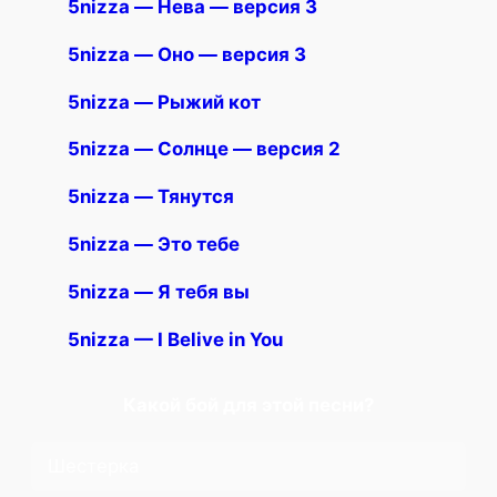
5nizza — Нева — версия 3
5nizza — Оно — версия 3
5nizza — Рыжий кот
5nizza — Солнце — версия 2
5nizza — Тянутся
5nizza — Это тебе
5nizza — Я тебя вы
5nizza — I Belive in You
Какой бой для этой песни?
Шестерка