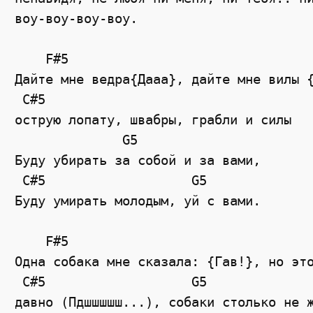
воу-воу-воу-воу.

    F#5

Дайте мне ведра{Дааа}, дайте мне вилы {
 C#5

острую лопату, швабры, грабли и силы

              G5

Буду убирать за собой и за вами,

 C#5                   G5

Буду умирать молодым, уй с вами.

    F#5

Одна собака мне сказала: {Гав!}, но это
 C#5                   G5

давно (Пдшшшшш...), собаки столько не ж