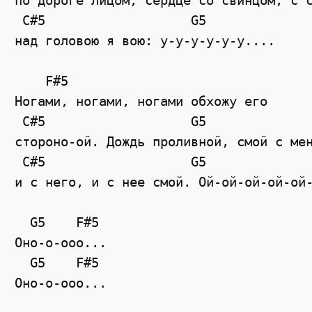
по дороге лицом, сердце со свинцом, с с
 C#5                   G5

над головою я вою: у-у-у-у-у-у....

    F#5

Ногами, ногами, ногами обхожу его

 C#5                   G5

стороно-ой. Дождь проливной, смой с мен
 C#5                   G5

и с него, и с нее смой. Ой-ой-ой-ой-ой-
  G5    F#5

Оно-о-ооо...

  G5    F#5
