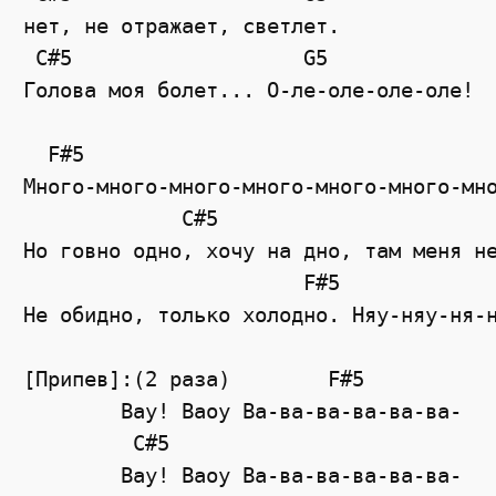
нет, не отражает, светлет.

 C#5                   G5

Голова моя болет... О-ле-оле-оле-оле!

  F#5

Много-много-много-много-много-много-мно
             C#5                       
Но говно одно, хочу на дно, там меня не
                       F#5

Не обидно, только холодно. Няу-няу-ня-н
[Припев]:(2 раза)	 F#5

	Вау! Ваоу Ва-ва-ва-ва-ва-ва-

	 C#5

	Вау! Ваоу Ва-ва-ва-ва-ва-ва-
