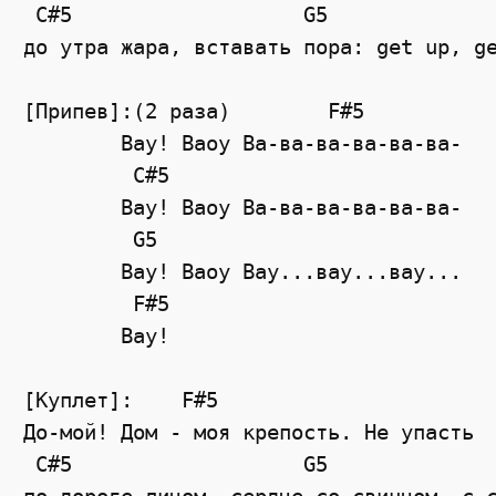
 C#5                   G5

до утра жара, вставать пора: get up, ge
[Припев]:(2 раза)	 F#5

	Вау! Ваоу Ва-ва-ва-ва-ва-ва-

	 C#5

	Вау! Ваоу Ва-ва-ва-ва-ва-ва-

	 G5

	Вау! Ваоу Вау...вау...вау...

	 F#5

	Вау!

[Куплет]:    F#5

До-мой! Дом - моя крепость. Не упасть

 C#5                   G5
