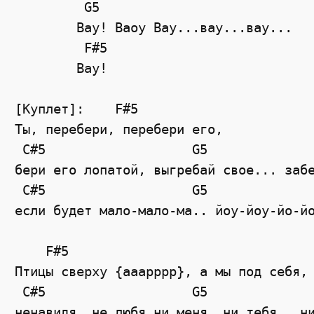
	 G5

	Вау! Ваоу Вау...вау...вау...

	 F#5

	Вау!

[Куплет]:    F#5

Ты, перебери, перебери его,

 C#5                   G5

бери его лопатой, выгребай свое... забе
 C#5                   G5

если будет мало-мало-ма.. йоу-йоу-йо-йо
    F#5

Птицы сверху {ааарррр}, а мы под себя,

 C#5                   G5

ненавидя, не любя ни меня, ни тебя.. ни