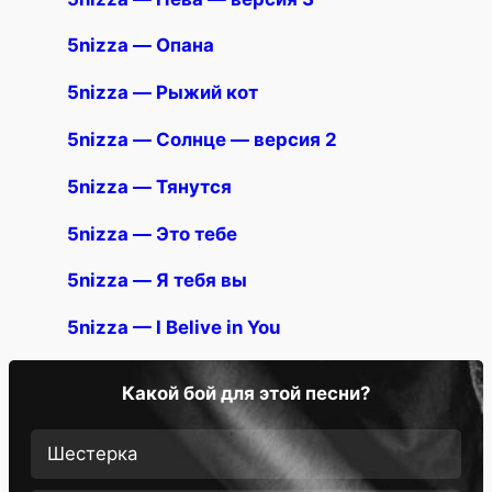
5nizza — Опана
5nizza — Рыжий кот
5nizza — Солнце — версия 2
5nizza — Тянутся
5nizza — Это тебе
5nizza — Я тебя вы
5nizza — I Belive in You
Какой бой для этой песни?
Шестерка