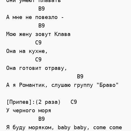
Они умеют плавать

          B9

А мне не повезло -

          B9

Мою жену зовут Клава

         C9

Она на кухне,

         C9

Она готовит отраву,

                      B9

А я Романтик, слушаю группу "Браво"

[Припев]:(2 раза)   C9

У черного моря

          B9

Я буду моряком, baby baby, come come
