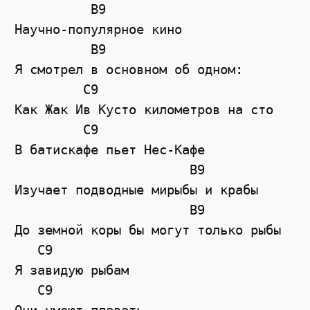
          B9

Научно-популярное кино

          B9

Я смотрел в основном об одном:

         C9

Как Жак Ив Кусто километров на сто

         C9

В батискафе пьет Нес-Кафе

                       B9

Изучает подводные мирыбы и крабы

                       B9

До земной коры бы могут только рыбы

   C9

Я завидую рыбам

   C9
