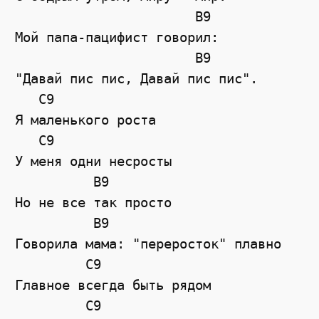
                       B9

Мой папа-пацифист говорил:

                       B9

"Давай пис пис, Давай пис пис".

   C9

Я маленького роста

   C9

У меня одни несросты

          B9

Но не все так просто

          B9

Говорила мама: "переросток" плавно

         C9

Главное всегда быть рядом

         C9
