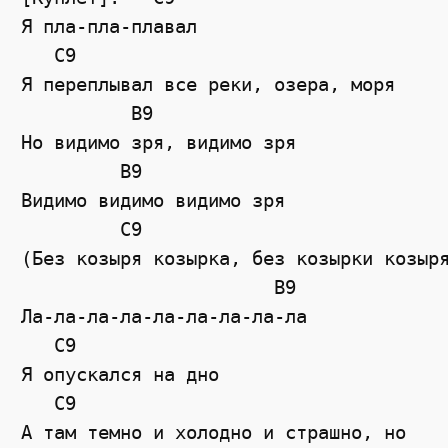
Я пла-пла-плавал

   C9

Я переплывал все реки, озера, моря

          B9

Но видимо зря, видимо зря

         B9

Видимо видимо видимо зря

         C9

(Без козыря козырка, без козырки козыря
                       B9

Ла-ла-ла-ла-ла-ла-ла-ла-ла

   C9

Я опускался на дно

   C9

А там темно и холодно и страшно, но
