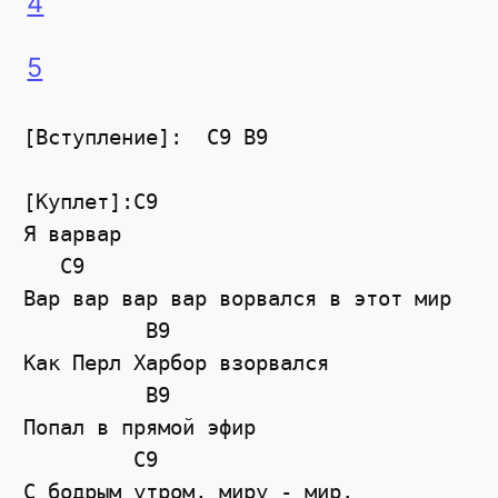
4
5
[Вступление]:  C9 B9

[Куплет]:C9

Я варвар

   C9

Вар вар вар вар ворвался в этот мир

          B9

Как Перл Харбор взорвался

          B9

Попал в прямой эфир

         C9

С бодрым утром, миру - мир.
