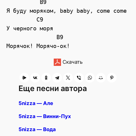
          B9

Я буду моряком, baby baby, come come

         C9

У черного моря

               B9

Скачать
Еще песни автора
5nizza — Але
5nizza — Винни-Пух
5nizza — Вода