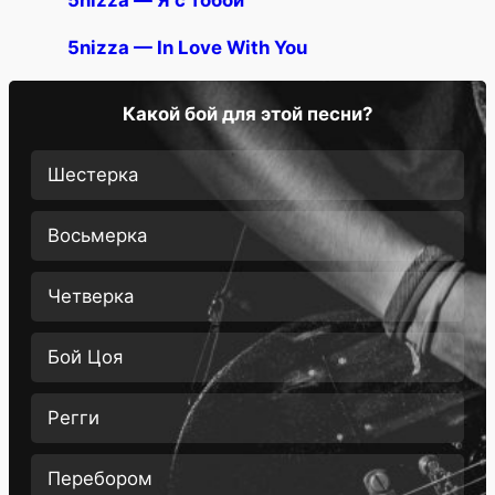
5nizza — Я с тобой
5nizza — In Love With You
Какой бой для этой песни?
Шестерка
Восьмерка
Четверка
Бой Цоя
Регги
Перебором