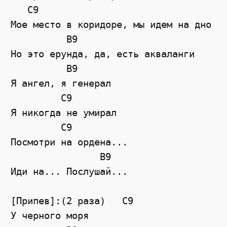
   C9

Мое место в коридоре, мы идем на дно

          B9

Но это ерунда, да, есть акваланги

          B9

Я ангел, я генерал

         C9

Я никогда не умирал

         C9

Посмотри на ордена...

                B9

Иди на... Послушай...

[Припев]:(2 раза)   C9

У черного моря
