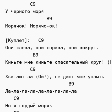
         C9

У черного моря

               B9

Морячок! Морячо-ок!

[Куплет]:   C9

Они слева, они справа, они вокруг.

          B9

Киньте мне киньте спасательный круг! (Н
         C9

Хватают за (Ой!), не дают мне уплыть

                       B9

Ла-ла-ла-ла-ла-ла-ла-ла-ла

   C9

Но я гордый моряк
