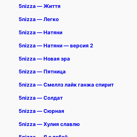
5nizza — Життя
5nizza — Легко
5nizza — Натяни
5nizza — Натяни — версия 2
5nizza — Новая эра
5nizza — Пятница
5nizza — Смеллз лайк ганжа спирит
5nizza — Солдат
5nizza — Сюрная
5nizza — Хулия славлю