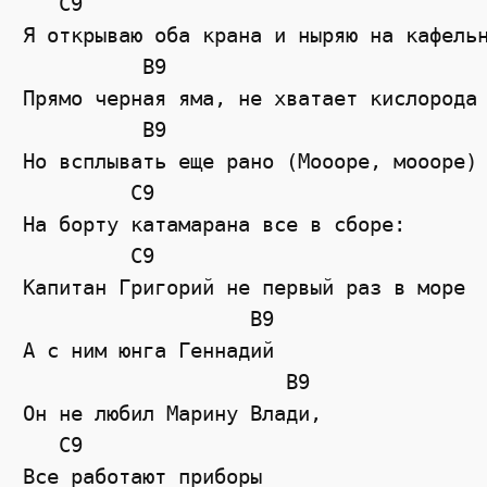
   C9

Я открываю оба крана и ныряю на кафельн
          B9

Прямо черная яма, не хватает кислорода

          B9

Но всплывать еще рано (Моооре, моооре)

         C9

На борту катамарана все в сборе:

         C9

Капитан Григорий не первый раз в море

                   B9

А с ним юнга Геннадий

                      B9

Он не любил Марину Влади,

   C9

Все работают приборы
