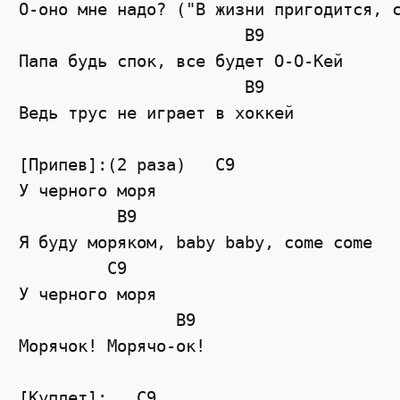
О-оно мне надо? ("В жизни пригодится, с
                       B9

Папа будь спок, все будет О-О-Кей

                       B9

Ведь трус не играет в хоккей

[Припев]:(2 раза)   C9

У черного моря

          B9

Я буду моряком, baby baby, come come

         C9

У черного моря

                B9

Морячок! Морячо-ок!

[Куплет]:   C9
