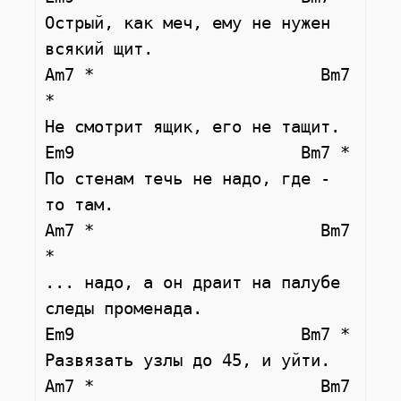
Острый, как меч, ему не нужен 
всякий щит.

Am7 *                       Bm7 
*

Не смотрит ящик, его не тащит.

Em9                       Bm7 *

По стенам течь не надо, где - 
то там.

Am7 *                       Bm7 
*

... надо, а он драит на палубе 
следы променада.

Em9                       Bm7 *

Развязать узлы до 45, и уйти.

Am7 *                       Bm7 