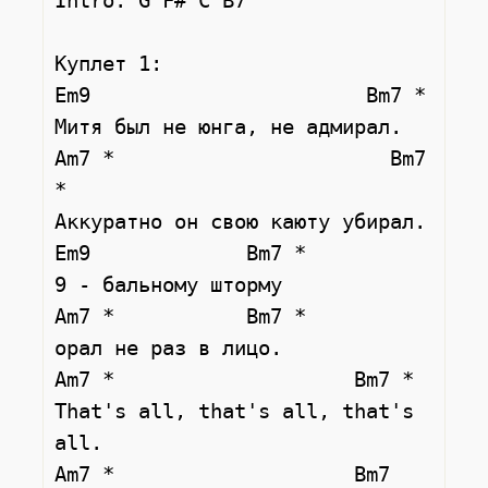
Intro: G F# C B7

Куплет 1:

Em9                       Bm7 *

Митя был не юнга, не адмирал.

Am7 *                       Bm7 
*

Аккуратно он свою каюту убирал.

Em9             Bm7 *

9 - бальному шторму 

Am7 *           Bm7 *

орал не раз в лицо.

Am7 *                    Bm7 *

That's all, that's all, that's 
all.

Am7 *                    Bm7
