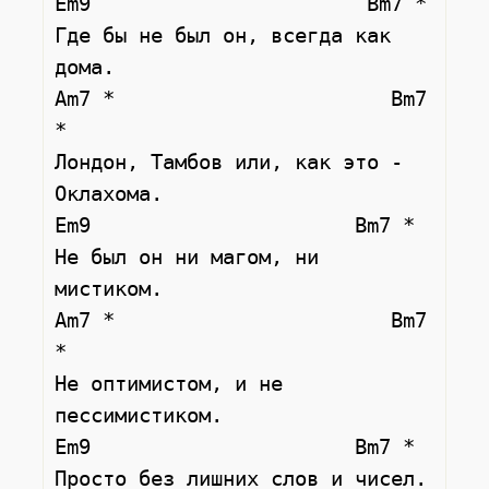
Em9                       Bm7 *

Где бы не был он, всегда как 
дома.

Am7 *                       Bm7 
*

Лондон, Тамбов или, как это - 
Оклахома.

Em9                      Bm7 *

Не был он ни магом, ни 
мистиком.

Am7 *                       Bm7 
*

Не оптимистом, и не 
пессимистиком.

Em9                      Bm7 *

Просто без лишних слов и чисел.
