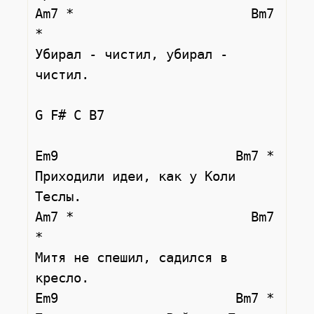
Am7 *                       Bm7 
*

Убирал - чистил, убирал - 
чистил.

G F# C B7

Em9                       Bm7 *

Приходили идеи, как у Коли 
Теслы.

Am7 *                       Bm7 
*

Митя не спешил, садился в 
кресло.

Em9                       Bm7 *
