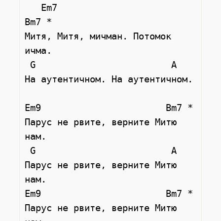
   Em7                        
Bm7 *

Митя, Митя, мичман. Потомок 
ичма.

 G                         A

На аутентичном. На аутентичном.

Em9                       Bm7 *

Парус не рвите, верните Митю 
нам.

 G                         A

Парус не рвите, верните Митю 
нам.

Em9                       Bm7 *

Парус не рвите, верните Митю 