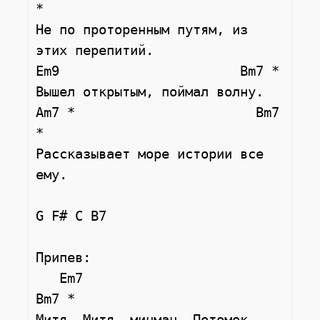
*

Не по проторенным путям, из 
этих перепитий.

Em9                       Bm7 *

Вышел открытым, поймал волну.

Am7 *                       Bm7 
*

Рассказывает море истории все 
ему.

G F# C B7

Припев:

   Em7                       
Bm7 *

Митя, Митя, мичман. Потомок 