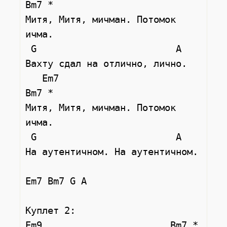
Bm7 *

Митя, Митя, мичман. Потомок 
ичма.

 G                         A

Вахту сдал на отлично, лично.

   Em7                        
Bm7 *

Митя, Митя, мичман. Потомок 
ичма.

 G                         A

На аутентичном. На аутентичном.

Em7 Bm7 G A

Куплет 2:

Em9                       Bm7 *
