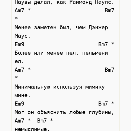
Паузы делал, как Раймонд Паулс.

Am7 *                       Bm7 
*

Менее заметен был, чем Дэнжер 
Маус.

Em9                       Bm7 *

Более или менее пел, пельмени 
ел.

Am7 *                       Bm7 
*

Минимальную используя мимику 
мине.

Em9                       Bm7 *

Мог он объяснить любые глубины, 

Am7 *  Bm7 *

немыслимые.
