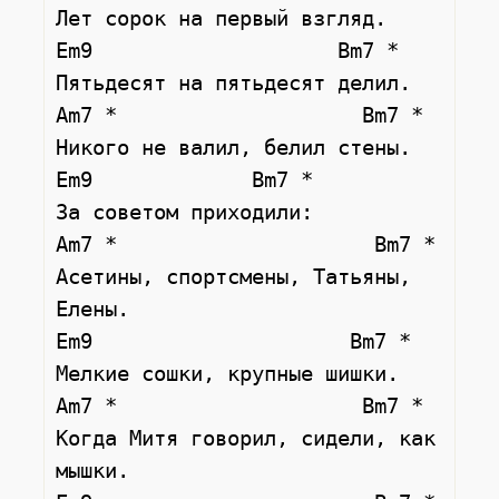
Лет сорок на первый взгляд.

Em9                    Bm7 *

Пятьдесят на пятьдесят делил.

Am7 *                    Bm7 *

Никого не валил, белил стены.

Em9             Bm7 *

За советом приходили:

Am7 *                     Bm7 *

Асетины, спортсмены, Татьяны, 
Елены.

Em9                     Bm7 *

Мелкие сошки, крупные шишки.

Am7 *                    Bm7 *

Когда Митя говорил, сидели, как 
мышки.
