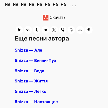
Скачать
Еще песни автора
5nizza — Але
5nizza — Винни-Пух
5nizza — Вода
5nizza — Життя
5nizza — Легко
5nizza — Настоящее