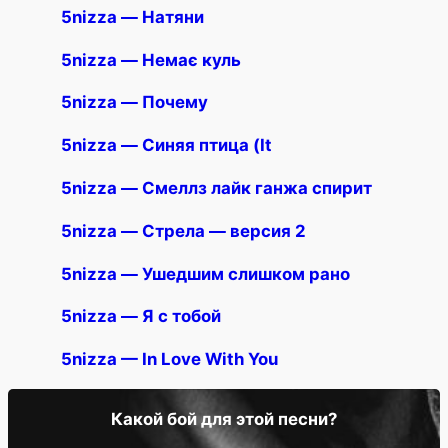
5nizza — Натяни
5nizza — Немає куль
5nizza — Почему
5nizza — Синяя птица (It
5nizza — Смеллз лайк ганжа спирит
5nizza — Стрела — версия 2
5nizza — Ушедшим слишком рано
5nizza — Я с тобой
5nizza — In Love With You
Какой бой для этой песни?