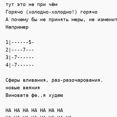
тут это не при чём

Горячо (холодно-холодно!) горячо

А почему бы не принять меры, не изменит
Например

1|------5-

2|----7---

3|-7------

4|-7------

Сферы вливания, раз-разочарования.

новые веяния

Виновата фе..я худею

НА НА НА НА НА НА НА
