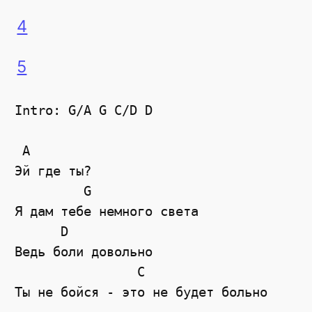
4
5
Intro: G/A G C/D D

 A 

Эй где ты?

         G 

Я дам тебе немного света

      D 

Ведь боли довольно

                C 

Ты не бойся - это не будет больно
