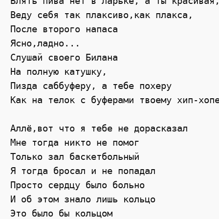
Блять пива нет в ларьке, а ты красивая,
Веду себя так плаксиво,как плакса, 

После второго напаса 

Ясно,ладно... 

Слушай своего Билана 

На полную катушку, 

Пизда саббуферу, а тебе похеру 

Как на телок с буферами твоему хип-хопе
Аллё,вот что я тебе не дорасказал 

Мне тогда никто не помог 

Только зал баскетбольный 

Я тогда бросал и не попадал 

Просто сердцу было больно 

И об этом знало лишь кольцо 

Это было бы кольцом 
