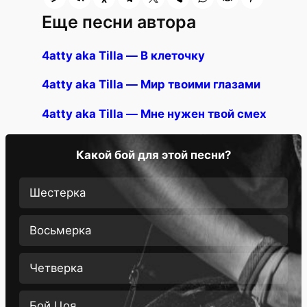
Еще песни автора
4atty aka Tilla — В клеточку
4atty aka Tilla — Мир твоими глазами
4atty aka Tilla — Мне нужен твой смех
Какой бой для этой песни?
Шестерка
Восьмерка
Четверка
Бой Цоя