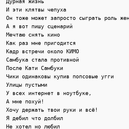
Дурная жизнь 

И эти клятвы чепуха 

Он тоже может запросто сыграть роль жен
А я вот пишу сценарий 

Мечтаю снять кино 

Как раз мне пригодится 

Кадр встречи около КИМО 

Самбука стала противной 

После Кати Самбуки 

Чики одинаковы купив попсовые угги 

Улицы пустыми 

У всех интернет в ноутбуке, 

А мне похуй! 

Хочу держать твои руки и всё! 

Я дебил что долбил 

Не хотел но любил 
