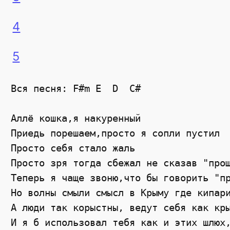
4
5
Вся песня: F#m E  D  C#

Аллё кошка,я накуренный 

Приедь порешаем,просто я сопли пустил 

Просто себя стало жаль 

Просто зря тогда сбежал не сказав "прощ
Теперь я чаще звоню,что бы говорить "пр
Но волны смыли смысл в Крыму где кипари
А люди так корыстны, ведут себя как кры
И я б использовал тебя как и этих шлюх,