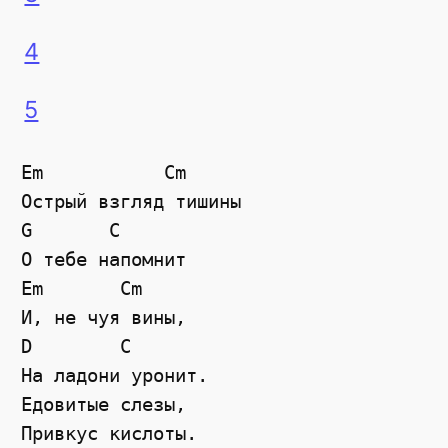
4
5
Em           Cm

Острый взгляд тишины

G       C

О тебе напомнит

Em       Cm

И, не чуя вины,

D        C

На ладони уронит.

Едовитые слезы,

Привкус кислоты.
