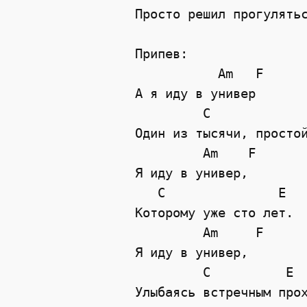
Просто решил прогулятьс
Припев:

           Am   F

А я иду в универ

         C             
Один из тысячи, простой
         Am    F

Я иду в универ,

   C               E

Которому уже сто лет.

         Am     F

Я иду в универ,

         C          E

Улыбаясь встречным прох