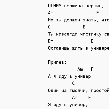
ПГНИУ вершина вершин,

Am                F

Но ты должен знать, что
C            E

Ты навсегда частичку св
Dm              E

Оставишь жить в универе
Припев:

           Am   F

А я иду в универ

         C             
Один из тысячи, простой
         Am    F

Я иду в универ,
