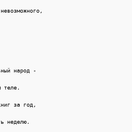
невозможного,

ный народ -

 теле.

ниг за год,

ь неделю.
