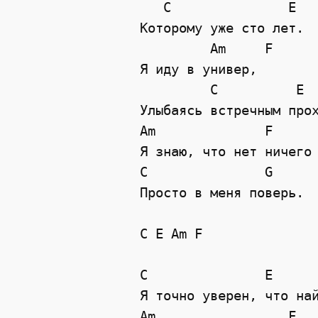
   C               E

Которому уже сто лет.

         Am     F

Я иду в универ,

         C          E

Улыбаясь встречным прох
Am              F

Я знаю, что нет ничего 
C               G

Просто в меня поверь.

C E Am F

C               E

Я точно уверен, что най
Am                 F
