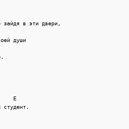
 зайдя в эти двери,

оей души

.

    E

 студент.
