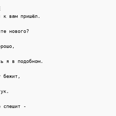


 к вам пришёл.

те нового?

рошо,

ь я в подобном.

 бежит,

ук.

 спешит -
