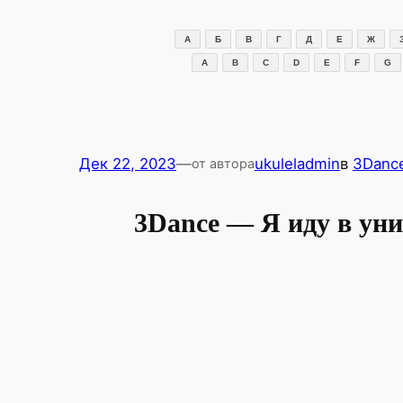
Перейти
к
А
Б
В
Г
Д
Е
Ж
содержимому
A
B
C
D
E
F
G
Дек 22, 2023
—
ukuleladmin
в
3Danc
от автора
3Dance — Я иду в уни