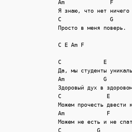
Am              F

Я знаю, что нет ничего 
C               G

Просто в меня поверь.

C E Am F

C             E

Да, мы студенты уникаль
Am            G 

Здоровый дух в здоровом
C              E

Можем прочесть двести к
Am             F

Можем не есть и не спат
C           G
