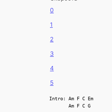
0
1
2
3
4
5
Intro: Am F C Em

       Am F C G
