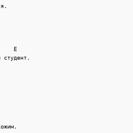
я.

    E

 студент.

ожим.
