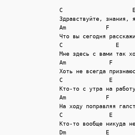
C                     E
Здравствуйте, знания, я
Am            F

Что вы сегодня расскажи
C                E

Мне здесь с вами так хо
Am             F

Хоть не всегда признаюс
C              E

Кто-то с утра на работу
Am            F

На ходу поправляя галст
C              E

Кто-то вообще никуда не
Dm            E
