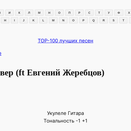
З
И
К
Л
М
Н
О
П
Р
С
Т
У
Ф
Х
H
I
J
K
L
M
N
O
P
Q
R
S
T
TOP-100 лучших песен
e
вер (ft Евгений Жеребцов)
Укулеле
Гитара
Тональность
-1
+1