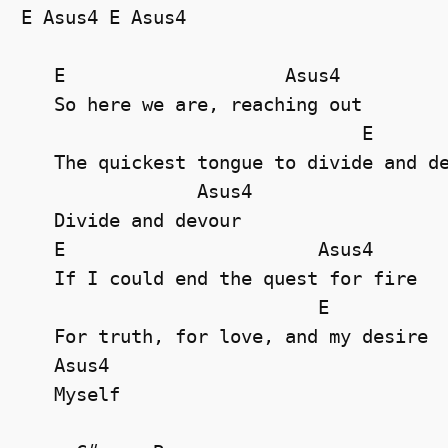
E Asus4 E Asus4

   E                    Asus4

   So here we are, reaching out

                               E

   The quickest tongue to divide and de
                Asus4   

   Divide and devour

   E                       Asus4

   If I could end the quest for fire

                           E

   For truth, for love, and my desire

   Asus4 

   Myself
