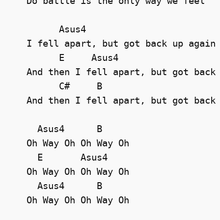
   Do battle is the only way we feel

         Asus4

   I fell apart, but got back up again

         E     Asus4

   And then I fell apart, but got back 
         C#     B

   And then I fell apart, but got back 
     Asus4      B

   Oh Way Oh Oh Way Oh

     E       Asus4

   Oh Way Oh Oh Way Oh

     Asus4      B

   Oh Way Oh Oh Way Oh
