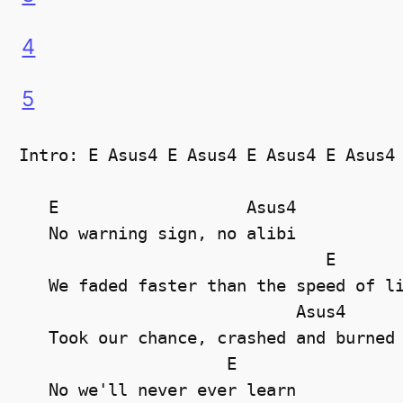
4
5
Intro: E Asus4 E Asus4 E Asus4 E Asus4

   E                   Asus4

   No warning sign, no alibi

                               E

   We faded faster than the speed of li
                            Asus4

   Took our chance, crashed and burned

                     E

   No we'll never ever learn
