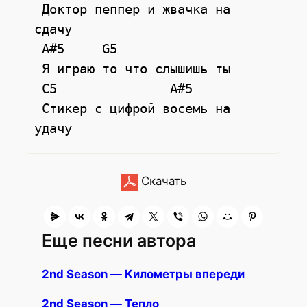
 Доктор пеппер и жвачка на 
сдачу

 A#5     G5

 Я играю то что слышишь ты

 C5               A#5

 Стикер с цифрой восемь на 
Скачать
Еще песни автора
2nd Season — Километры впереди
2nd Season — Тепло