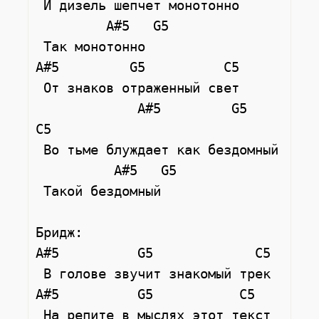
 И дизель шепчет монотонно

         A#5   G5

 Так монотонно

A#5         G5          C5

 От знаков отраженный свет

             A#5         G5    
C5

 Во тьме блуждает как бездомный

          A#5   G5

 Такой бездомный

Бридж:

A#5          G5             C5

 В голове звучит знакомый трек

A#5          G5           C5

 На репите в мыслях этот текст
