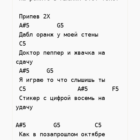
 Припев 2Х

 A#5        G5

 Дабл оранж у моей стены

 C5

 Доктор пеппер и жвачка на 
сдачу

 A#5     G5

 Я играю то что слышишь ты

 C5               A#5       F5

 Стикер с цифрой восемь на 
удачу

A#5        G5          C5

 Как в позапрошлом октябре
