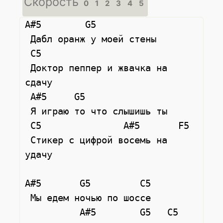
Скорость
0
1
2
3
4
5
A#5        G5

 Дабл оранж у моей стены

 C5

 Доктор пеппер и жвачка на 
сдачу

 A#5     G5

 Я играю то что слышишь ты

 C5               A#5       F5

 Стикер с цифрой восемь на 
удачу

A#5       G5         C5

 Мы едем ночью по шоссе

          A#5        G5   C5
