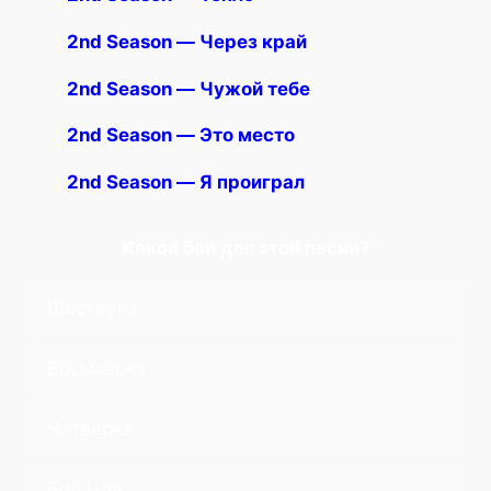
2nd Season — Через край
2nd Season — Чужой тебе
2nd Season — Это место
2nd Season — Я проиграл
Какой бой для этой песни?
Шестерка
Восьмерка
Четверка
Бой Цоя