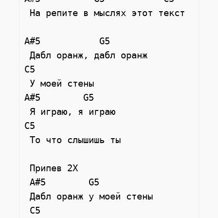
 На репите в мыслях этот текст

A#5           G5

 Дабл оранж, дабл оранж

C5

 У моей стены

A#5        G5

 Я играю, я играю

C5

 То что слышишь ты

 Припев 2Х

 A#5        G5

 Дабл оранж у моей стены

 C5
