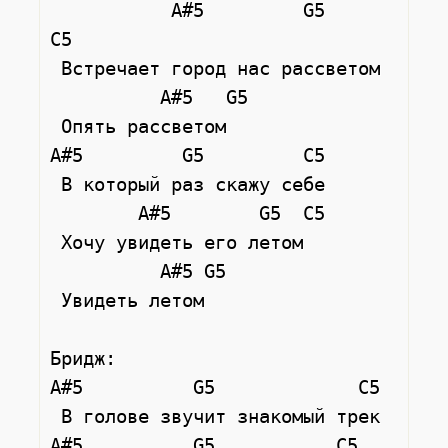
           A#5         G5     
C5

 Встречает город нас рассветом

          A#5   G5

 Опять рассветом

A#5         G5         C5

 В который раз скажу себе

        A#5        G5  C5

 Хочу увидеть его летом

          A#5 G5

 Увидеть летом

Бридж:

A#5          G5             C5

 В голове звучит знакомый трек

A#5          G5           C5
