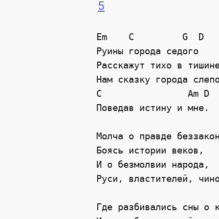
5
Em    C         G  D

Руины города седого

Расскажут тихо в тишине
Нам сказку города слепо
C                Am D

Поведав истину и мне.

Молча о правде беззакон
Боясь истории веков,

И о безмолвии народа,

Руси, властителей, чино
Где разбивались сны о к