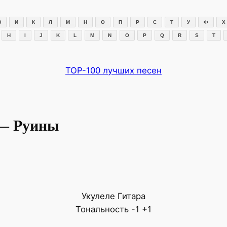
З
И
К
Л
М
Н
О
П
Р
С
Т
У
Ф
Х
H
I
J
K
L
M
N
O
P
Q
R
S
T
TOP-100 лучших песен
— Руины
Укулеле
Гитара
Тональность
-1
+1