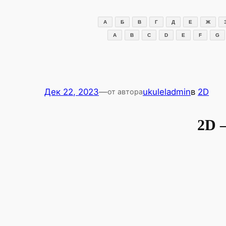
Перейти
к
А
Б
В
Г
Д
Е
Ж
содержимому
A
B
C
D
E
F
G
Дек 22, 2023
—
ukuleladmin
в
2D
от автора
2D 