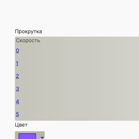
Прокрутка
Скорость
0
1
2
3
4
5
Цвет