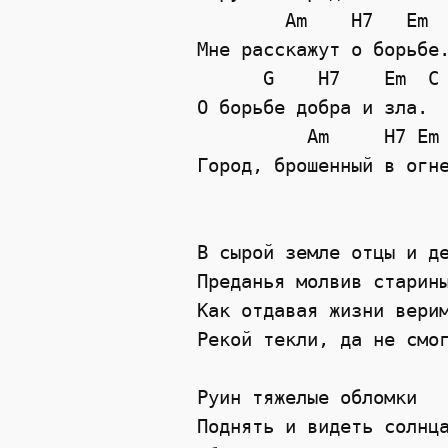
        Am    H7   Em  
Мне расскажут о борьбе.
      G    H7    Em  C

О борьбе добра и зла.

          Am     H7 Em 
Город, брошенный в огне
В сырой земле отцы и де
Преданья молвив старины
Как отдавая жизни верим
Рекой текли, да не смог
Руин тяжелые обломки

Поднять и видеть солнца