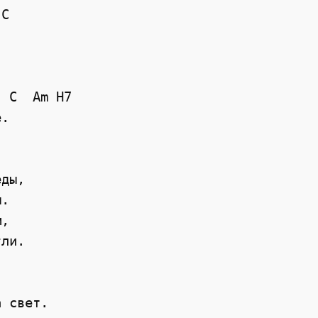
C



 C  Am H7

.

ды,

.

,

ли.

 свет.
