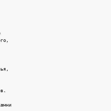
 

го,

ья,

в.

амни
