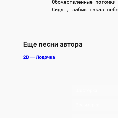
Обожествленные потомки

Еще песни автора
2D — Лодочка
Шестерка
Восьмерка