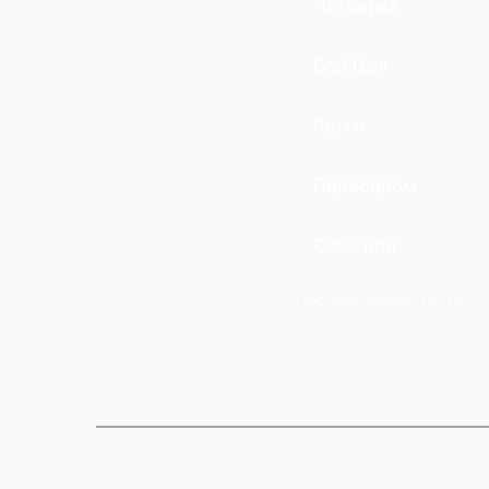
Четверка
Бой Цоя
Регги
Перебором
Свой бой
Проголосовало:
12030