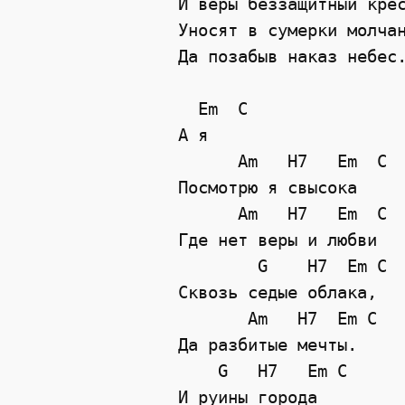
И веры беззащитный крес
Уносят в сумерки молчан
Да позабыв наказ небес.
  Em  C

А я 

      Am   H7   Em  C

Посмотрю я свысока

      Am   H7   Em  C

Где нет веры и любви

        G    H7  Em C

Сквозь седые облака,

       Am   H7  Em C

Да разбитые мечты.

    G   H7   Em C

И руины города
