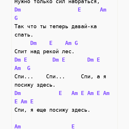
Нужно только сил набраться,
Dm
E
Am
G
Так что ты теперь давай-ка 
спать.
Dm
E
Am
G
Спит над рекой лес.
Dm
E
Dm
E
Dm
E
Am
G
Спи...    Спи...     Спи, а я 
посижу здесь.
Dm
E
Am
E
Am
E
Am
E
Am
E
Спи, я еще посижу здесь.
Am
E