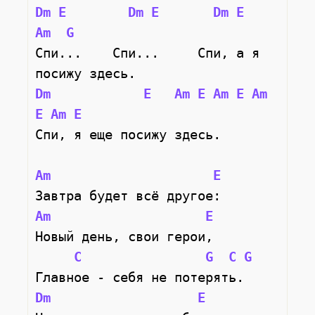
Dm
E
Dm
E
Dm
E
Am
G
Спи...    Спи...     Спи, а я 
посижу здесь.
Dm
E
Am
E
Am
E
Am
E
Am
E
Спи, я еще посижу здесь.
Am
E
Завтра будет всё другое:
Am
E
Новый день, свои герои,
C
G
C
G
Главное - себя не потерять.
Dm
E