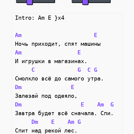
Intro: Am E }x4
Am
E
Ночь приходит, спят машины
Am
E
И игрушки в магазинах.
C
G
C
G
Смолкло всё до самого утра.
Dm
E
Залезай под одеяло,
Dm
E
Am
G
Завтра будет всё сначала. Спи.
Dm
E
Am
G
Спит над рекой лес.