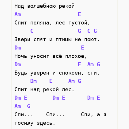
Над волшебною рекой
Am
E
Спит поляна, лес густой,
C
G
C
G
Звери спят и птицы не поют.
Dm
E
Ночь уносит всё плохое,
Dm
E
Am
G
Будь уверен и спокоен, спи.
Dm
E
Am
G
Спит над рекой лес.
Dm
E
Dm
E
Dm
E
Am
G
Спи...    Спи...     Спи, а я 
посижу здесь.