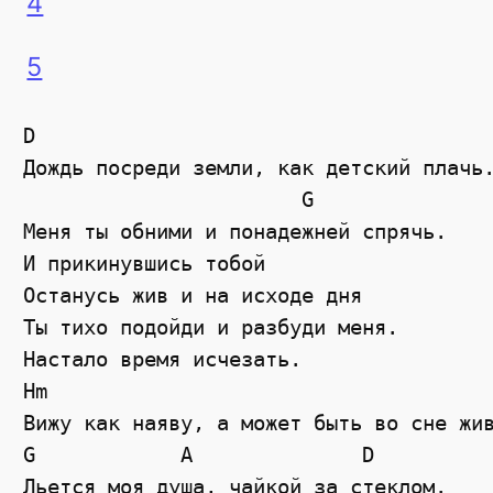
4
5
D                                      
Дождь посреди земли, как детский плачь.
                       G

Меня ты обними и понадежней спрячь. 

И прикинувшись тобой 

Останусь жив и на исходе дня 

Ты тихо подойди и разбуди меня. 

Настало время исчезать.

Hm

Вижу как наяву, а может быть во сне жив
G            A              D

Льется моя душа, чайкой за стеклом. 
