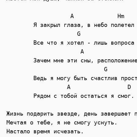
	           A             Hm

	Я закрыл глаза, в небо полетел 

	             G                     D

	Все что я хотел - лишь вопроса \"почему?\".

	              A                  Hm

	Зачем мне эти сны, расположение тел? 

	                     G                   Hm

	Ведь я могу быть счастлив просто лежа на полу

	          A                 D 

	Рядом с тобой остаться я смог. 

Жизнь подарить звезде, день завершает п
Мечтая о тебе, я не смогу уснуть. 

Настало время исчезать. 
