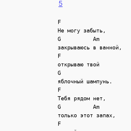
5
F          

Не могу забыть,

G          Am

закрываюсь в ванной,

F  

открываю твой

G           

яблочный шампунь.

F

Тебя рядом нет,

G          Am

только этот запах,

F
