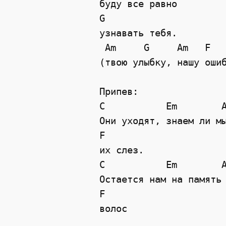
буду все равно

G

узнавать тебя.

 Am     G     Am   F   
(твою улыбку, нашу ошиб
Припев:

C           Em        A
Они уходят, знаем ли мы
F

их слез.

C           Em        A
Остается нам на память 
F 

волос
