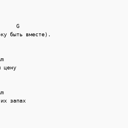
     G

ку быть вместе).

m

 цену

m

их запах
