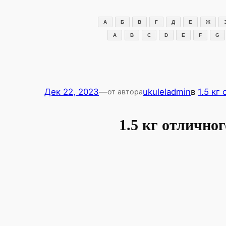
Перейти
к
А
Б
В
Г
Д
Е
Ж
содержимому
A
B
C
D
E
F
G
Дек 22, 2023
—
ukuleladmin
в
1.5 кг
от автора
1.5 кг отличн