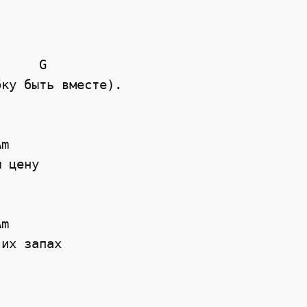
     G

ку быть вместе).

m

 цену

m

их запах
