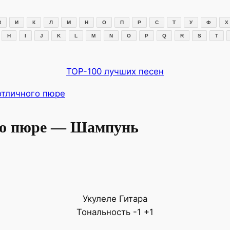
З
И
К
Л
М
Н
О
П
Р
С
Т
У
Ф
Х
H
I
J
K
L
M
N
O
P
Q
R
S
T
TOP-100 лучших песен
 отличного пюре
ого пюре — Шампунь
Укулеле
Гитара
Тональность
-1
+1