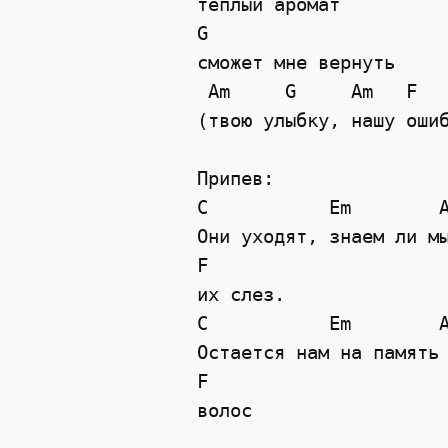
теплый аромат

G           

сможет мне вернуть

 Am     G     Am   F   
(твою улыбку, нашу ошиб
Припев:

C           Em        A
Они уходят, знаем ли мы
F

их слез.

C           Em        A
Остается нам на память 
F 

волос
