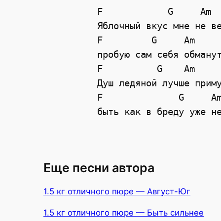
F            G     Am

Яблочный вкус мне не ве
F         G     Am

пробую сам себя обманут
F          G    Am

Душ ледяной лучше приму
F              G     Am
Еще песни автора
1.5 кг отличного пюре — Август-Юг
1.5 кг отличного пюре — Быть сильнее