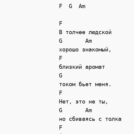
F  G  Am

F

В толчее людской

G       Am

хорошо знакомый,

F

близкий аромат

G

током бьет меня.

F

Нет, это не ты,

G       Am

но сбиваясь с толка

F
