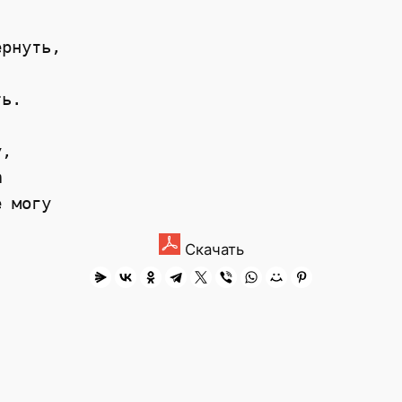
рнуть,

ь.

,



Скачать