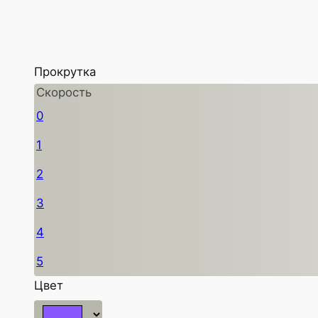
Прокрутка
Скорость
0
1
2
3
4
5
Цвет