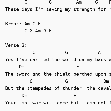
C
G
Am
G
These days I'm saving my strength for 
Break: Am C F
C
G
Am
G
F
Verse 3: 
C
G
Am
Yes I've carried the world on my back 
Dm
F
The sword and the shield perched upon 
C
G
Dm
But the stampedes of thunder, the cava
Dm
F
Your last war will come but I can not 