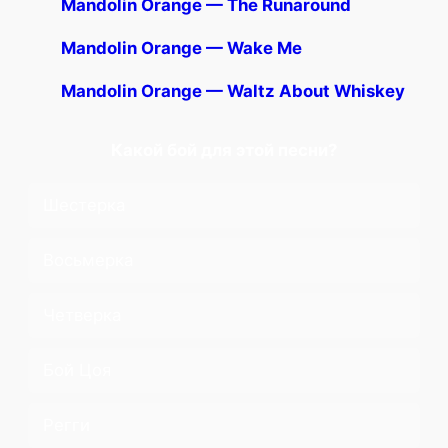
Mandolin Orange — The Runaround
Mandolin Orange — Wake Me
Mandolin Orange — Waltz About Whiskey
Какой бой для этой песни?
Шестерка
Восьмерка
Четверка
Бой Цоя
Регги