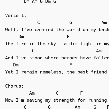
Dm
Am
G
Dm
G
Verse 1: 
C
G
Am
Well, I've carried the world on my bac
Dm
F
The fire in the sky-- a dim light in m
C
Am
And I've stood where heroes have falle
Dm
F
Yet I remain nameless, the best friend
Chorus: 
Am
C
F
Now I'm saving my strength for running
C
G
Am
G