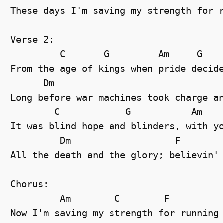
These days I'm saving my strength for 
Verse 2: 
C
G
Am
G
From the age of kings when pride decid
Dm
Long before war machines took charge a
C
G
Am
It was blind hope and blinders, with y
Dm
F
All the death and the glory; believin'
Chorus: 
Am
C
F
Now I'm saving my strength for running