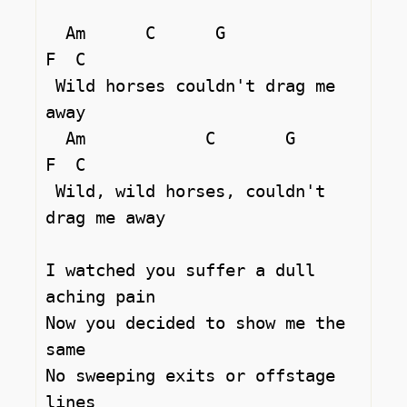
  Am      C      G             
F  C 

 Wild horses couldn't drag me 
away

  Am            C       G             
F  C 

 Wild, wild horses, couldn't 
drag me away

I watched you suffer а dull 
aching pain

Now you decided to show me the 
same

No sweeping exits or offstage 
lines
