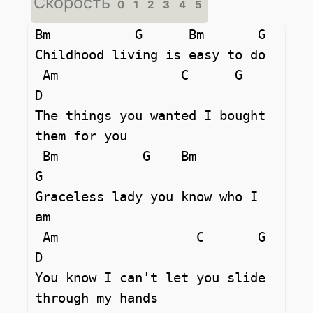
Скорость
0
1
2
3
4
5
Bm           G      Bm       G 

Childhood living is easy to do

 Am                C      G               
D 

The things you wanted I bought 
them for you

 Bm           G    Bm          
G 

Graceless lady you know who I 
am

 Am                  C       G                
D 

You know I can't let you slide 
through my hands
