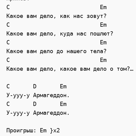
C                           Em

Какое вам дело, как нас зовут?

C                           Em

Какое вам дело, куда нас пошлют?

C                           Em

Какое вам дело до нашего тела?

C                           Em

Какое вам дело, какое вам дело о том?…

C       D       Em

У-ууу-у Армагеддон.

C       D       Em

У-ууу-у Армагеддон.

Проигрыш: Em }x2 
