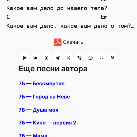
Какое вам дело до нашего тела?

C                           Em

Скачать
Еще песни автора
7Б — Бессмертие
7Б — Город на Неве
7Б — Душа моя
7Б — Кино — версия 2
7Б — Мама