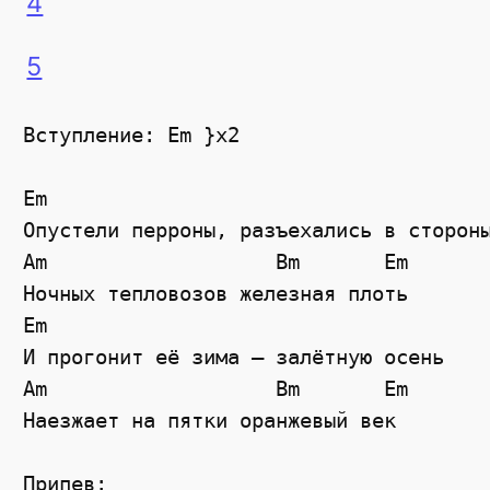
4
5
Вступление: Em }x2 

Em

Опустели перроны, разъехались в стороны
Am                   Bm       Em

Ночных тепловозов железная плоть

Em

И прогонит её зима – залётную осень

Am                   Bm       Em

Наезжает на пятки оранжевый век

Припев:
