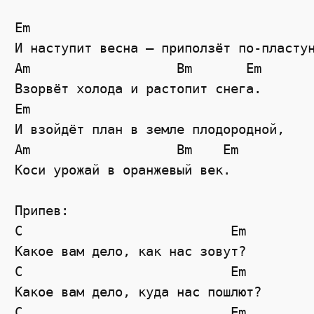
Em

И наступит весна – приползёт по-пластун
Am                   Bm       Em

Взорвёт холода и растопит снега.

Em

И взойдёт план в земле плодородной,

Am                   Bm    Em

Коси урожай в оранжевый век.

Припев:

C                           Em

Какое вам дело, как нас зовут?

C                           Em

Какое вам дело, куда нас пошлют?

C                           Em
