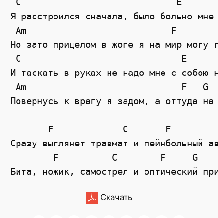
 C                             E 

Я расстроился сначала, было больно мне 
 Am                           F        
Но зато прицелом в жопе я на мир могу г
 C                              E 

И таскать в руках не надо мне с собою н
 Am                             F   G  
Повернусь к врагу я задом, а оттуда на 
       F             C       F         
Сразу выглянет травмат и пейнбольный ав
        F          C        F     G    
Скачать