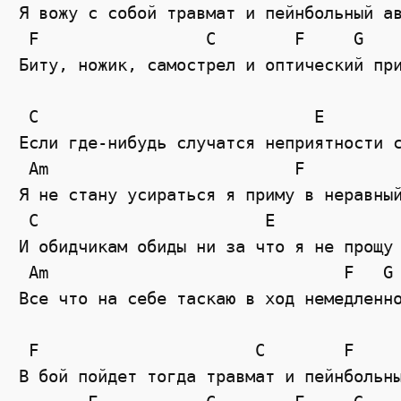
Я вожу с собой травмат и пейнбольный ав
 F                 C        F     G    
Биту, ножик, самострел и оптический при
 C                            E 

Если где-нибудь случатся неприятности с
 Am                         F          
Я не стану усираться я приму в неравный
 C                       E 

И обидчикам обиды ни за что я не прощу 
 Am                              F   G 
Все что на себе таскаю в ход немедленно
 F                      C        F     
В бой пойдет тогда травмат и пейнбольны