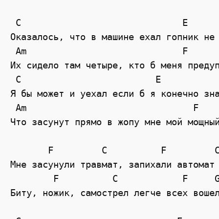
 C                              E 

Оказалось, что в машине ехал гопник не 
 Am                             F      
Их сидело там четыре, кто б меня предуп
 C                         E 

Я бы может и уехал если б я конечно зна
 Am                               F    
Что засунут прямо в жопу мне мой мощный
       F         C          F         C
Мне засунули травмат, запихали автомат 
        F          C            F     G
Биту, ножик, самострел легче всех вошел