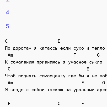
4
5
C                   E 

По дорогам я катаюсь если сухо и тепло 
 Am                       F        G

К сожалению признаюсь я ужасное сыкло 

 C                             E 

Чтоб поднять самооценку где бы я не поб
 Am                          F       G 
Я везде с собой таскаю натуральный арсе
 F                  C        F         